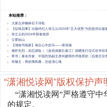
本站推荐：
大家点评幽林石子诗歌
【征稿启事】出版经纪人张立云2024年“五大优势”为您提供出版
张立云的2024年新春致辞
父爱如山
【湖南书画家】画出心中的马——谭演湘
缅怀先烈，勿忘国耻｜《血色洞庭忆春江》捐赠发行仪式在华容
荐书｜著名作家、中国作协副主席何建明作序推荐的《后唐庄宗
宋燧文：将欲继风雅，岂徒清心魂
“潇湘悦读网”版权保护声
“潇湘悦读网”严格遵守
的规定。