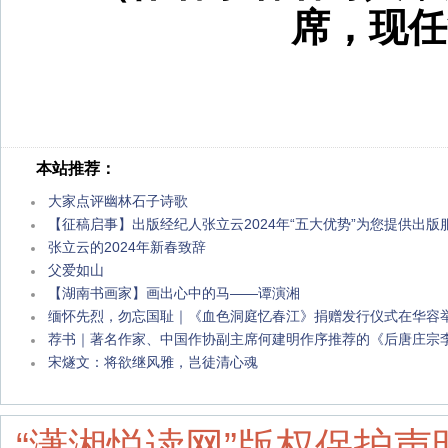
席，现任
本站推荐：
大家点评幽林石子诗歌
【征稿启事】出版经纪人张立云2024年“五大优势”为您提供出版
张立云的2024年新春致辞
父爱如山
【湖南书画家】画出心中的马——谭演湘
缅怀先烈，勿忘国耻｜《血色洞庭忆春江》捐赠发行仪式在华容
荐书｜著名作家、中国作协副主席何建明作序推荐的《后唐庄宗
宋燧文：将欲继风雅，岂徒清心魂
“潇湘悦读网”版权保护声